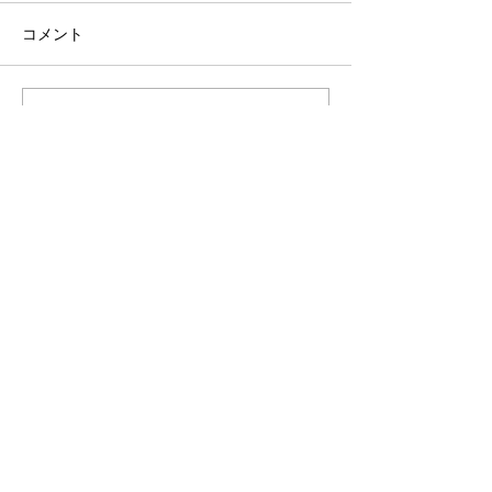
コメント
コメントを追加…
当社の最新情報を定期配信でお届けします。​
登録